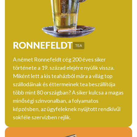
RONNEFELDT
TEA
A német Ronnefeldt cég 200 éves siker
története a 19. század elejére nyúlik vissza.
Miként lett a kis teaházból mára a világ top
szállodáinak és éttermeinek tea beszállítója
több mint 80 országban? A siker kulcsa a magas
minőségi szinvonalban, a folyamatos
képzésben, az ügyfeleknek nyújtott rendkívűl
sokféle szervízben rejlik.