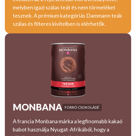
melyben igazi szálas teát és nem törmeléket
tesznek. A prémium kategóriás Dammann teák
szálas és filteres kivitelben is elérhetők.
MONBANA
FORRÓ CSOKOLÁDÉ
A francia Monbana márka a legfinomabb kakaó
babot használja Nyugat-Afrikából, hogy a