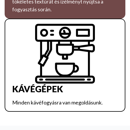
tökéletes textúrát és ízélményt nyújtsa a
fogyasztás során.
KÁVÉGÉPEK
Minden kávéfogyásra van megoldásunk.