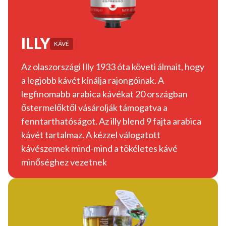
ILLY
KÁVÉ
Az olaszországi Illy 1933 óta követi álmait, hogy
a legjobb kávét kínálja rajongóinak. A
legfinomabb arabica kávékat 20 országban
őstermelőktől vásárolják támogatva a
fenntarthatóságot. Az illy blend 9 fajta arabica
kávét tartalmaz. A kézzel válogatott
kávészemek mind-mind a tökéletes kávé
minőséghez vezetnek