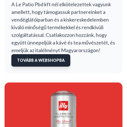
A Le Patio Pbd kft nél elkötelezettek vagyunk
amellett, hogy támogassuk partnereinket a
vendéglátóiparban és a kiskereskedelemben
kiváló minőségű termékekkel és rendkívüli
szolgáltatással. Csatlakozzon hozzánk, hogy
együtt ünnepeljük a kávé és tea művészetét, és
emeljük az italélményt Magyarországon!
TOVÁBB A WEBSHOPBA