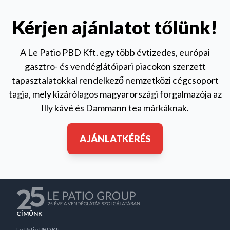
Kérjen ajánlatot tőlünk!
A Le Patio PBD Kft. egy több évtizedes, európai
gasztro- és vendéglátóipari piacokon szerzett
tapasztalatokkal rendelkező nemzetközi cégcsoport
tagja, mely kizárólagos magyarországi forgalmazója az
Illy kávé és Dammann tea márkáknak.
AJÁNLATKÉRÉS
CÍMÜNK
Le Patio PBD Kft.