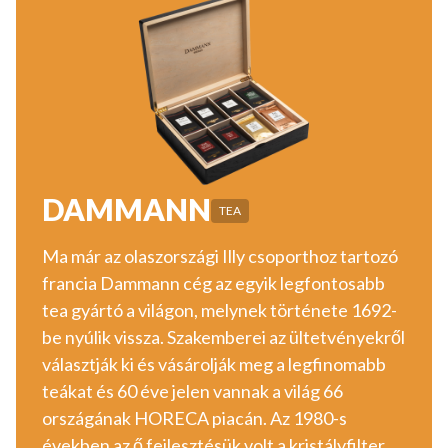
DAMMANN
TEA
Ma már az olaszországi Illy csoporthoz tartozó
francia Dammann cég az egyik legfontosabb
tea gyártó a világon, melynek története 1692-
be nyúlik vissza. Szakemberei az ültetvényekről
választják ki és vásárolják meg a legfinomabb
teákat és 60 éve jelen vannak a világ 66
országának HORECA piacán. Az 1980-s
években az ő fejlesztésük volt a kristályfilter,